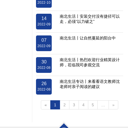
2022-10
南北生活丨安装交付没有捷径可以
14
走，必须“以力破之”
2022-09
南北生活丨让自然蔓延的阳台中
07
2022-09
南北生活丨热烈欢迎行业精英设计
30
师，莅临我司参观交流
2022-08
南北生活专访丨来看看语文教师沈
26
老师对亲子阅读的建议
2022-08
«
1
2
3
4
5
…
»